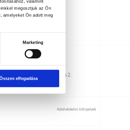
tosításához, valamint
einkkel megosztjuk az Ön
l, amelyeket Ön adott meg
Marketing
münk
31 Debrecen, Karmazsin utca 2.
Összes elfogadása
Adatvédelmi irányelvek