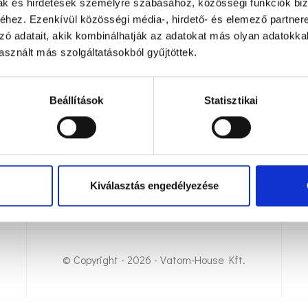
mak és hirdetések személyre szabásához, közösségi funkciók biz
hez. Ezenkívül közösségi média-, hirdető- és elemező partner
zó adatait, akik kombinálhatják az adatokat más olyan adatokka
sznált más szolgáltatásokból gyűjtöttek.
Beállítások
Statisztikai
E-mail
Cí
vatomhouse@gmail.com
40
Kiválasztás engedélyezése
© Copyright - 2026 - Vatom-House Kft.