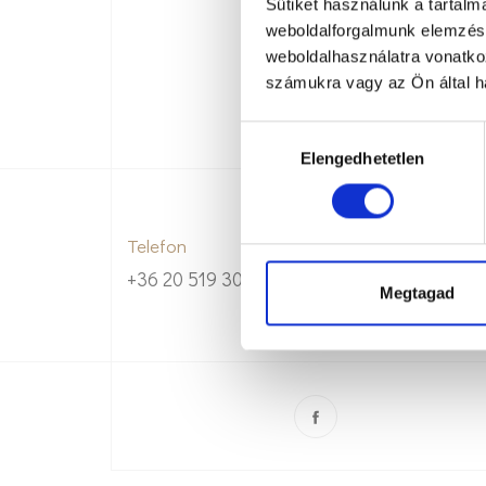
Sütiket használunk a tartal
weboldalforgalmunk elemzésé
weboldalhasználatra vonatko
számukra vagy az Ön által ha
H
Elengedhetetlen
o
z
z
á
Telefon
j
+36 20 519 3083
á
Megtagad
r
u
l
á
s
k
i