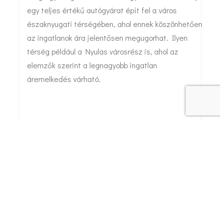
egy teljes értékű autógyárat épít fel a város
északnyugati térségében, ahol ennek köszönhetően
az ingatlanok ára jelentősen megugorhat. Ilyen
térség például a Nyulas városrész is, ahol az
elemzők szerint a legnagyobb ingatlan
áremelkedés várható.
Vissza a hírekhez
Következő