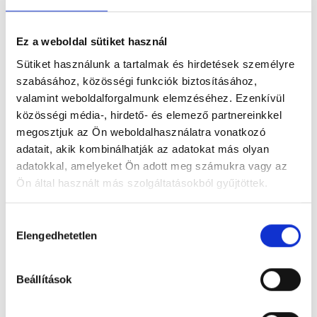
MIÉRT ÉRDEMES
Ez a weboldal sütiket használ
DEBRECENBEN
Sütiket használunk a tartalmak és hirdetések személyre
szabásához, közösségi funkciók biztosításához,
INGATLANT VÁSÁROLNI?
valamint weboldalforgalmunk elemzéséhez. Ezenkívül
közösségi média-, hirdető- és elemező partnereinkkel
megosztjuk az Ön weboldalhasználatra vonatkozó
adatait, akik kombinálhatják az adatokat más olyan
Több okból is érdemes Debrecenben ingatlant
adatokkal, amelyeket Ön adott meg számukra vagy az
vásárolni. Az első az, hogy a régió dinamikusan fejlődő
Ön által használt más szolgáltatásokból gyűjtöttek.
nagyvárosa. Évről évre több cég telepszik le a
cívisvárosban és ezzel a munkahelyek száma is nő,
H
ami növeli az ingatlanok iránti igényt. Az új lakások
Elengedhetetlen
o
négyzetméterára már 2021-ben meghaladta az
z
egymillió forintot és azóta csak nőtt. Debrecen
z
Beállítások
á
Magyarország második legnagyobb városa, számos
j
vonzó jellemzővel rendelkezik, amelyek miatt sokan