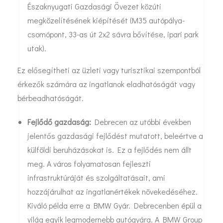
Északnyugati Gazdasági Övezet közúti
megközelítésének kiépítését (M35 autópálya-
csomópont, 33-as út 2x2 sávra bővítése, ipari park
utak).
Ez elősegítheti az üzleti vagy turisztikai szempontból
érkezők számára az ingatlanok eladhatóságát vagy
bérbeadhatóságát.
Fejlődő gazdaság:
Debrecen az utóbbi években
jelentős gazdasági fejlődést mutatott, beleértve a
külföldi beruházásokat is. Ez a fejlődés nem állt
meg. A város folyamatosan fejleszti
infrastruktúráját és szolgáltatásait, ami
hozzájárulhat az ingatlanértékek növekedéséhez.
Kiváló példa erre a BMW Gyár. Debrecenben épül a
világ egyik legmodernebb autógyára. A BMW Group