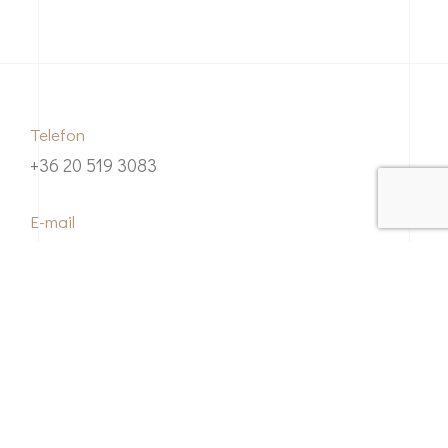
Telefon
+36 20 519 3083
E-mail
vatomhouse@gmail.com
Címünk
4031 Debrecen, Karmazsin utca 2.