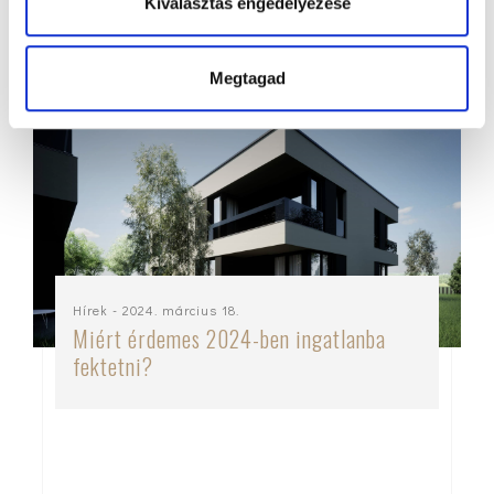
Kiválasztás engedélyezése
l
a
s
Megtagad
z
t
á
s
a
Hírek
- 2024. március 18.
Miért érdemes 2024-ben ingatlanba
fektetni?