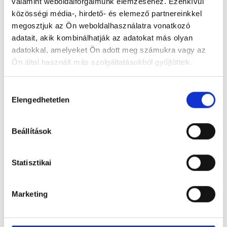
valamint weboldalforgalmunk elemzéséhez. Ezenkívül
közösségi média-, hirdető- és elemező partnereinkkel
megosztjuk az Ön weboldalhasználatra vonatkozó
adatait, akik kombinálhatják az adatokat más olyan
adatokkal, amelyeket Ön adott meg számukra vagy az
Ön által használt más szolgáltatásokból gyűjtöttek.
H
Elengedhetetlen
o
z
z
Beállítások
á
j
á
Statisztikai
r
u
Marketing
l
á
s